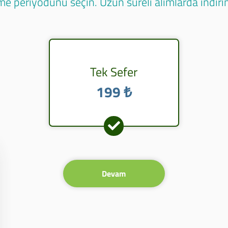
e periyodunu seçin. Uzun süreli alımlarda indirim
Tek Sefer
199 ₺
Devam