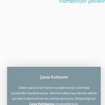
Hizmetinizin yenilenm
Çerez Kullanımı
Sizlere daha iyi bir hizmet sunabilmek için sitemizde
çerezlerden faydalanıyoruz. Sitemizi kullanmaya devam ederek
çerezleri kullanmamıza izin vermiş olursunuz. Detaylı bilgi için
Çerez Politikamızı
inceleyebilirsiniz.