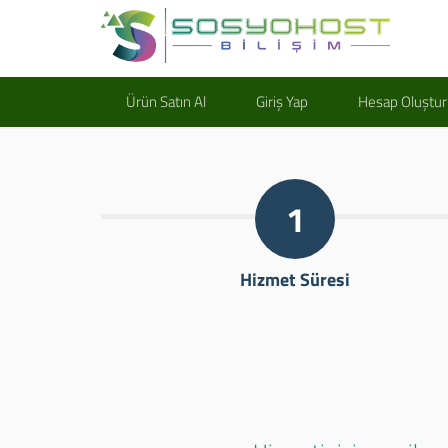
Ürün Satın Al
Giriş Yap
Hesap Oluştur
1
Hizmet Süresi