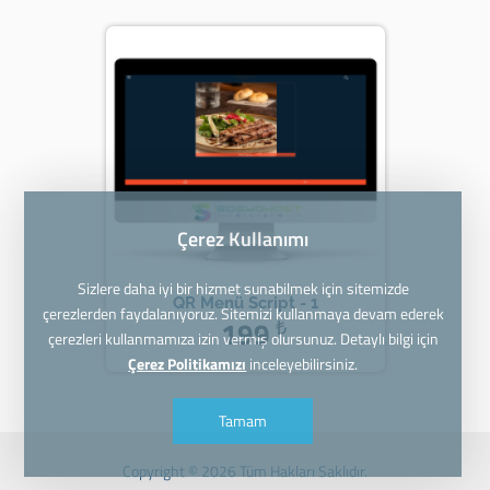
Çerez Kullanımı
Sizlere daha iyi bir hizmet sunabilmek için sitemizde
QR Menü Script - 1
çerezlerden faydalanıyoruz. Sitemizi kullanmaya devam ederek
199
₺
çerezleri kullanmamıza izin vermiş olursunuz. Detaylı bilgi için
Çerez Politikamızı
inceleyebilirsiniz.
Tamam
Copyright © 2026 Tüm Hakları Saklıdır.