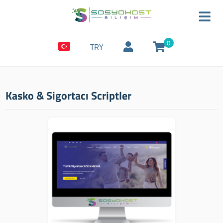
0
TRY
Kasko & Sigortacı Scriptler